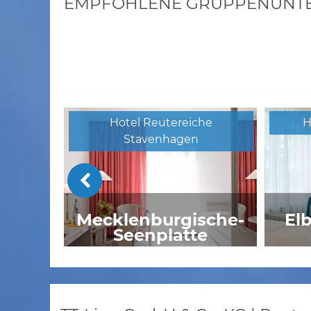
EMPFOHLENE GRUPPENUNTER
Hotel Reutereiche
H
Stavenhagen
Mecklenburgische-
El
Seenplatte
Sport & Vital Resort Neuer
Hennings Hof