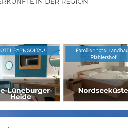
KÜNFTE IN DER REGION
OTEL PARK SOLTAU
Familienhotel Landha
Pfahlershof
be-Lüneburger-
Nordseeküst
Heide
KUHNLE-TOURS
Hotel Schützenhof