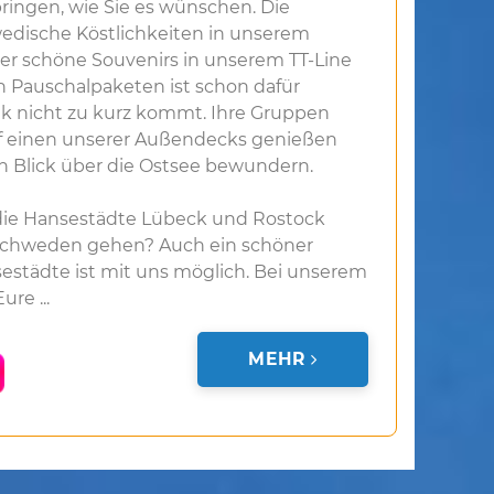
ingen, wie Sie es wünschen. Die
dische Köstlichkeiten in unserem
er schöne Souvenirs in unserem TT-Line
n Pauschalpaketen ist schon dafür
rik nicht zu kurz kommt. Ihre Gruppen
uf einen unserer Außendecks genießen
Blick über die Ostsee bewundern.
die Hansestädte Lübeck und Rostock
 Schweden gehen? Auch ein schöner
sestädte ist mit uns möglich. Bei unserem
re ...
MEHR