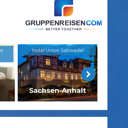
us
Hotel Union Salzwedel
e
Sachsen-Anhalt
Berliner Hof Rade