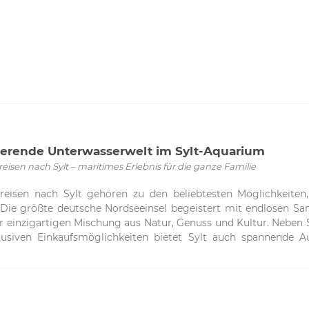
ierende Unterwasserwelt im Sylt-Aquarium
isen nach Sylt – maritimes Erlebnis für die ganze Familie
reisen nach Sylt gehören zu den beliebtesten Möglichkeiten
 Die größte deutsche Nordseeinsel begeistert mit endlosen S
r einzigartigen Mischung aus Natur, Genuss und Kultur. Neben 
lusiven Einkaufsmöglichkeiten bietet Sylt auch spannende Au
nd, das Besucher in die faszinierende Welt unter der Wasserob
t der MeereDas Sylt-Aquarium liegt direkt am Dünengürtel 
ziele der Insel. Mit einer Gesamtwassermenge von rund 450.000
s einen eindrucksvollen Einblick in verschiedene Lebensräume d