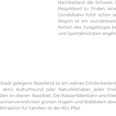
Nachbarland, die Schweiz, 
Reigoldswil zu finden, ei
Gondelbahn führt schon sei
Region ist ein wunderbare
Ketten des Juragebirges b
und Sportaktivitäten angeh
tadt gelegene Baselland ist ein wahres Entdeckerland. 
 aktiv, Kulturfreund oder Naturliebhaber, jeder fin
allen im oberen Baselbiet. Die Wasserfallenbahn erschl
en sonnenverwöhnten grünen Hügeln und Waldtälern ab
Attraktion für Familien ist der Kitz-Pfad.