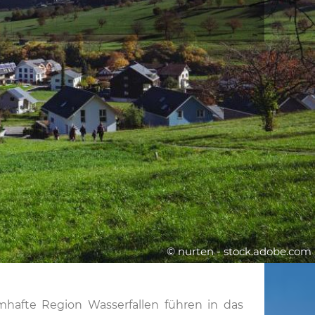
© nurten - stock.adobe.com
mhafte Region Wasserfallen führen in das