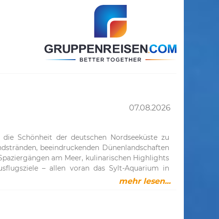
07.08.2026
, die Schönheit der deutschen Nordseeküste zu
andstränden, beeindruckenden Dünenlandschaften
Spaziergängen am Meer, kulinarischen Highlights
sflugsziele – allen voran das Sylt-Aquarium in
erfläche entführt.Sylt-Aquarium – Eintauchen in
mehr lesen...
von Westerland und ist eines der spannendsten
 Litern und 25 liebevoll gestalteten Schaubecken
er Meere. Das Besondere: Ein Großteil des Wassers