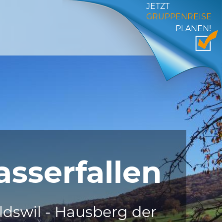
JETZT
GRUPPENREISE
PLANEN!
sserfallen
ldswil - Hausberg der