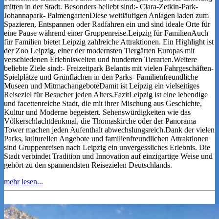
mitten in der Stadt. Besonders beliebt sind:- Clara-Zetkin-Park-
Johannapark- PalmengartenDiese weitläufigen Anlagen laden zum
Spazieren, Entspannen oder Radfahren ein und sind ideale Orte für
eine Pause während einer Gruppenreise.Leipzig für FamilienAuch
für Familien bietet Leipzig zahlreiche Attraktionen. Ein Highlight ist
der Zoo Leipzig, einer der modernsten Tiergärten Europas mit
verschiedenen Erlebniswelten und hunderten Tierarten.Weitere
beliebte Ziele sind:- Freizeitpark Belantis mit vielen Fahrgeschäften-
Spielplätze und Grünflächen in den Parks- Familienfreundliche
Museen und MitmachangeboteDamit ist Leipzig ein vielseitiges
Reiseziel für Besucher jeden Alters.FazitLeipzig ist eine lebendige
und facettenreiche Stadt, die mit ihrer Mischung aus Geschichte,
Kultur und Moderne begeistert. Sehenswürdigkeiten wie das
Völkerschlachtdenkmal, die Thomaskirche oder der Panorama
Tower machen jeden Aufenthalt abwechslungsreich.Dank der vielen
Parks, kulturellen Angebote und familienfreundlichen Attraktionen
sind Gruppenreisen nach Leipzig ein unvergessliches Erlebnis. Die
Stadt verbindet Tradition und Innovation auf einzigartige Weise und
gehört zu den spannendsten Reisezielen Deutschlands.
mehr lesen...