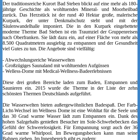
Der traditionsreiche Kurort Bad Steben blickt auf eine mehr als 180-
jährige Geschichte als wohltuendes Mineral- und Moorheilbad
zurück. Das Herzstück ist der rund 40 Hektar große, malerische
Kurpark, der unter Denkmalschutz steht und mit der
Säulenwandelhalle imponiert. Die in den Kurpark eingebettete
moderne Therme Bad Steben ist ein Traumziel der Gruppenreisen
nach Oberfranken. Sie lädt dazu ein, auf einer Fläche von mehr als
8.500 Quadratmetern ausgiebig zu entspannen und der Gesundheit
viel Gutes zu tun. Die Angebote sind vielfältig:
- Abwechslungsreiche Wasserwelten
- Großzügiges Saunaland mit wohltuenden Aufgüssen
- Welless-Dome mit Medical-Wellness-Badeerlebnissen
Diese drei großen Bereiche laden zum Baden, Entspannen und
Saunieren ein. 2015 wurde die Therme in der Liste der zehn
schönsten Thermen Deutschlands aufgeführt.
Die Wasserwelten bieten außergewöhnlichen Badespaß. Der Farb-
Licht-Wechsel im Wellness Dome ist eine Wohltat für die Seele und
das 30 Grad warme Wasser lädt zum Entspannen ein. Dank des
hohen Salzgehalts genießen Besucher im Sole-Schwebebecken das
Gefühl der Schwerelosigkeit. Für Entspannung sorgt auch der 36
Grad warme Whirlpool. Im Bewegungsbecken kann man seine
Bahnen ziehen. Im Innenbereich gibt es zudem: