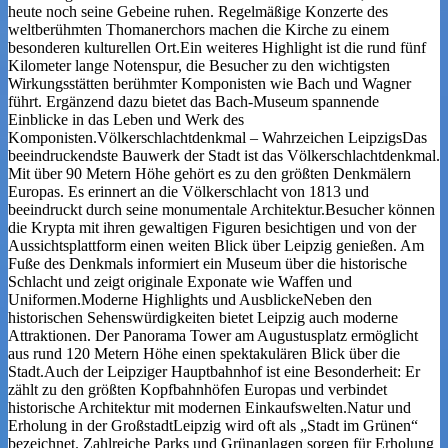
heute noch seine Gebeine ruhen. Regelmäßige Konzerte des
weltberühmten Thomanerchors machen die Kirche zu einem
besonderen kulturellen Ort.Ein weiteres Highlight ist die rund fünf
Kilometer lange Notenspur, die Besucher zu den wichtigsten
Wirkungsstätten berühmter Komponisten wie Bach und Wagner
führt. Ergänzend dazu bietet das Bach-Museum spannende
Einblicke in das Leben und Werk des
Komponisten.Völkerschlachtdenkmal – Wahrzeichen LeipzigsDas
beeindruckendste Bauwerk der Stadt ist das Völkerschlachtdenkmal.
Mit über 90 Metern Höhe gehört es zu den größten Denkmälern
Europas. Es erinnert an die Völkerschlacht von 1813 und
beeindruckt durch seine monumentale Architektur.Besucher können
die Krypta mit ihren gewaltigen Figuren besichtigen und von der
Aussichtsplattform einen weiten Blick über Leipzig genießen. Am
Fuße des Denkmals informiert ein Museum über die historische
Schlacht und zeigt originale Exponate wie Waffen und
Uniformen.Moderne Highlights und AusblickeNeben den
historischen Sehenswürdigkeiten bietet Leipzig auch moderne
Attraktionen. Der Panorama Tower am Augustusplatz ermöglicht
aus rund 120 Metern Höhe einen spektakulären Blick über die
Stadt.Auch der Leipziger Hauptbahnhof ist eine Besonderheit: Er
zählt zu den größten Kopfbahnhöfen Europas und verbindet
historische Architektur mit modernen Einkaufswelten.Natur und
Erholung in der GroßstadtLeipzig wird oft als „Stadt im Grünen“
bezeichnet. Zahlreiche Parks und Grünanlagen sorgen für Erholung