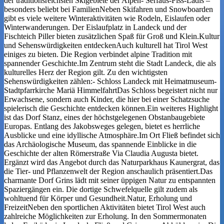
der traditionsreichsten Skigebiete der Alpen- Serfaus-Fiss-Ladis –
besonders beliebt bei FamilienNeben Skifahren und Snowboarden
gibt es viele weitere Winteraktivitäten wie Rodeln, Eislaufen oder
Winterwanderungen. Der Eislaufplatz in Landeck und der
Fischteich Piller bieten zusätzlichen Spaß für Groß und Klein.Kultur
und Sehenswürdigkeiten entdeckenAuch kulturell hat Tirol West
einiges zu bieten. Die Region verbindet alpine Tradition mit
spannender Geschichte.Im Zentrum steht die Stadt Landeck, die als
kulturelles Herz der Region gilt. Zu den wichtigsten
Sehenswürdigkeiten zählen:- Schloss Landeck mit Heimatmuseum-
Stadtpfarrkirche Mariä HimmelfahrtDas Schloss begeistert nicht nur
Erwachsene, sondern auch Kinder, die hier bei einer Schatzsuche
spielerisch die Geschichte entdecken können.Ein weiteres Highlight
ist das Dorf Stanz, eines der höchstgelegenen Obstanbaugebiete
Europas. Entlang des Jakobsweges gelegen, bietet es herrliche
Ausblicke und eine idyllische Atmosphäre.Im Ort Fließ befindet sich
das Archäologische Museum, das spannende Einblicke in die
Geschichte der alten Römerstraße Via Claudia Augusta bietet.
Ergänzt wird das Angebot durch das Naturparkhaus Kaunergrat, das
die Tier- und Pflanzenwelt der Region anschaulich präsentiert.Das
charmante Dorf Grins lädt mit seiner üppigen Natur zu entspannten
Spaziergängen ein. Die dortige Schwefelquelle gilt zudem als
wohltuend für Körper und Gesundheit.Natur, Erholung und
FreizeitNeben den sportlichen Aktivitäten bietet Tirol West auch
zahlreiche Möglichkeiten zur Erholung. In den Sommermonaten