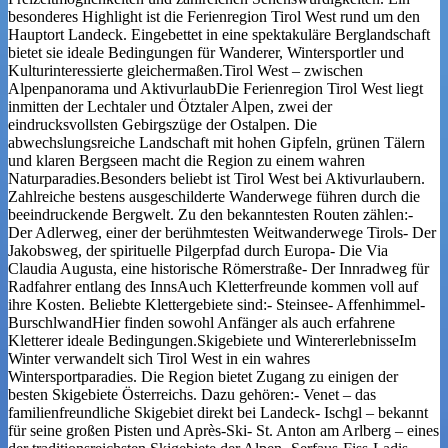
besonderes Highlight ist die Ferienregion Tirol West rund um den
Hauptort Landeck. Eingebettet in eine spektakuläre Berglandschaft
bietet sie ideale Bedingungen für Wanderer, Wintersportler und
Kulturinteressierte gleichermaßen.Tirol West – zwischen
Alpenpanorama und AktivurlaubDie Ferienregion Tirol West liegt
inmitten der Lechtaler und Ötztaler Alpen, zwei der
eindrucksvollsten Gebirgszüge der Ostalpen. Die
abwechslungsreiche Landschaft mit hohen Gipfeln, grünen Tälern
und klaren Bergseen macht die Region zu einem wahren
Naturparadies.Besonders beliebt ist Tirol West bei Aktivurlaubern.
Zahlreiche bestens ausgeschilderte Wanderwege führen durch die
beeindruckende Bergwelt. Zu den bekanntesten Routen zählen:-
Der Adlerweg, einer der berühmtesten Weitwanderwege Tirols- Der
Jakobsweg, der spirituelle Pilgerpfad durch Europa- Die Via
Claudia Augusta, eine historische Römerstraße- Der Innradweg für
Radfahrer entlang des InnsAuch Kletterfreunde kommen voll auf
ihre Kosten. Beliebte Klettergebiete sind:- Steinsee- Affenhimmel-
BurschlwandHier finden sowohl Anfänger als auch erfahrene
Kletterer ideale Bedingungen.Skigebiete und WintererlebnisseIm
Winter verwandelt sich Tirol West in ein wahres
Wintersportparadies. Die Region bietet Zugang zu einigen der
besten Skigebiete Österreichs. Dazu gehören:- Venet – das
familienfreundliche Skigebiet direkt bei Landeck- Ischgl – bekannt
für seine großen Pisten und Après-Ski- St. Anton am Arlberg – eines