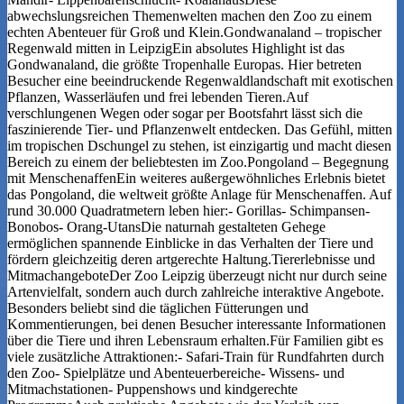
abwechslungsreichen Themenwelten machen den Zoo zu einem
echten Abenteuer für Groß und Klein.Gondwanaland – tropischer
Regenwald mitten in LeipzigEin absolutes Highlight ist das
Gondwanaland, die größte Tropenhalle Europas. Hier betreten
Besucher eine beeindruckende Regenwaldlandschaft mit exotischen
Pflanzen, Wasserläufen und frei lebenden Tieren.Auf
verschlungenen Wegen oder sogar per Bootsfahrt lässt sich die
faszinierende Tier- und Pflanzenwelt entdecken. Das Gefühl, mitten
im tropischen Dschungel zu stehen, ist einzigartig und macht diesen
Bereich zu einem der beliebtesten im Zoo.Pongoland – Begegnung
mit MenschenaffenEin weiteres außergewöhnliches Erlebnis bietet
das Pongoland, die weltweit größte Anlage für Menschenaffen. Auf
rund 30.000 Quadratmetern leben hier:- Gorillas- Schimpansen-
Bonobos- Orang-UtansDie naturnah gestalteten Gehege
ermöglichen spannende Einblicke in das Verhalten der Tiere und
fördern gleichzeitig deren artgerechte Haltung.Tiererlebnisse und
MitmachangeboteDer Zoo Leipzig überzeugt nicht nur durch seine
Artenvielfalt, sondern auch durch zahlreiche interaktive Angebote.
Besonders beliebt sind die täglichen Fütterungen und
Kommentierungen, bei denen Besucher interessante Informationen
über die Tiere und ihren Lebensraum erhalten.Für Familien gibt es
viele zusätzliche Attraktionen:- Safari-Train für Rundfahrten durch
den Zoo- Spielplätze und Abenteuerbereiche- Wissens- und
Mitmachstationen- Puppenshows und kindgerechte