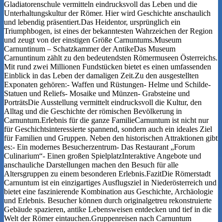
Gladiatorenschule vermitteln eindrucksvoll das Leben und die
Unterhaltungskultur der Römer. Hier wird Geschichte anschaulich
und lebendig präsentiert.Das Heidentor, ursprünglich ein
Triumphbogen, ist eines der bekanntesten Wahrzeichen der Region
und zeugt von der einstigen Größe Carnuntums.Museum
Carnuntinum – Schatzkammer der AntikeDas Museum
Carnuntinum zählt zu den bedeutendsten Römermuseen Österreichs.
Mit rund zwei Millionen Fundstücken bietet es einen umfassenden
Einblick in das Leben der damaligen Zeit.Zu den ausgestellten
Exponaten gehören:- Waffen und Rüstungen- Helme und Schilde-
Statuen und Reliefs- Mosaike und Münzen- Grabsteine und
PorträtsDie Ausstellung vermittelt eindrucksvoll die Kultur, den
Alltag und die Geschichte der römischen Bevölkerung in
Carnuntum.Erlebnis für die ganze FamilieCarnuntum ist nicht nur
für Geschichtsinteressierte spannend, sondern auch ein ideales Ziel
für Familien und Gruppen. Neben den historischen Attraktionen gibt
es:- Ein modernes Besucherzentrum- Das Restaurant „Forum
Culinarium“- Einen großen SpielplatzInteraktive Angebote und
anschauliche Darstellungen machen den Besuch für alle
Altersgruppen zu einem besonderen Erlebnis.FazitDie Römerstadt
Carnuntum ist ein einzigartiges Ausflugsziel in Niederösterreich und
bietet eine faszinierende Kombination aus Geschichte, Archäologie
und Erlebnis. Besucher können durch originalgetreu rekonstruierte
Gebäude spazieren, antike Lebensweisen entdecken und tief in die
Welt der Römer eintauchen.Gruppenreisen nach Carnuntum