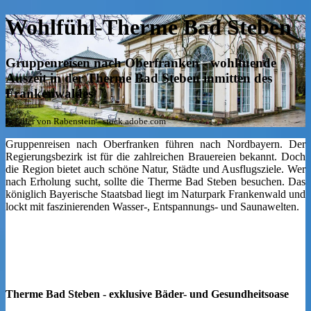
Wohlfühl-Therme Bad Steben
Gruppenreisen nach Oberfranken - wohltuende
Auszeit in der Therme Bad Steben inmitten des
Frankenwaldes
© Edler von Rabenstein - stock.adobe.com
Gruppenreisen nach Oberfranken führen nach Nordbayern. Der
Regierungsbezirk ist für die zahlreichen Brauereien bekannt. Doch
die Region bietet auch schöne Natur, Städte und Ausflugsziele. Wer
nach Erholung sucht, sollte die Therme Bad Steben besuchen. Das
königlich Bayerische Staatsbad liegt im Naturpark Frankenwald und
lockt mit faszinierenden Wasser-, Entspannungs- und Saunawelten.
Therme Bad Steben - exklusive Bäder- und Gesundheitsoase