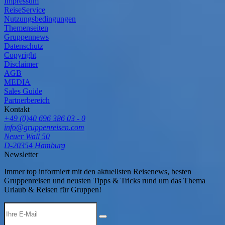
Impressum
ReiseService
Nutzungsbedingungen
Themenseiten
Gruppennews
Datenschutz
Copyright
Disclaimer
AGB
MEDIA
Sales Guide
Partnerbereich
Kontakt
+49 (0)40 696 386 03 - 0
info@gruppenreisen.com
Neuer Wall 50
D-20354 Hamburg
Newsletter
Immer top informiert mit den aktuellsten Reisenews, besten
Gruppenreisen und neusten Tipps & Tricks rund um das Thema
Urlaub & Reisen für Gruppen!