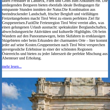
laden Freibäder in Landeck, Fließ und Grins zum Abkühlen ein. Die
umliegenden Bergseen bieten ebenfalls ideale Bedingungen für
entspannte Stunden inmitten der Natur.Die Kombination aus
beeindruckender Landschaft, frischer Bergluft und vielfältigen
Freizeitangeboten macht Tirol West zu einem perfekten Ziel für
Gruppenreisen.FazitDie Ferienregion Tirol West vereint alles, was
einen gelungenen Urlaub ausmacht: spektakuläre Berglandschaften,
abwechslungsreiche Aktivitäten und kulturelle Highlights. Ob beim
Wandern auf den Panoramawegen, beim Skifahren in erstklassigen
Skigebieten oder beim Erkunden der charmanten Orte – hier kommt
jeder auf seine Kosten.Gruppenreisen nach Tirol West versprechen
unvergessliche Erlebnisse in einer der schönsten Regionen
Österreichs und bieten zu jeder Jahreszeit die perfekte Mischung aus
Abenteuer und Erholung.
mehr lesen...