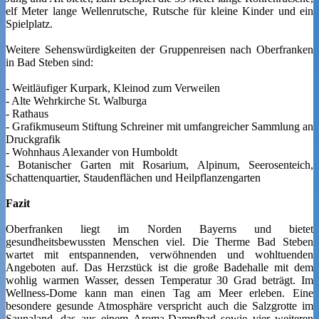
elf Meter lange Wellenrutsche, Rutsche für kleine Kinder und ein
Spielplatz.
Weitere Sehenswürdigkeiten der Gruppenreisen nach Oberfranken
in Bad Steben sind:
- Weitläufiger Kurpark, Kleinod zum Verweilen
- Alte Wehrkirche St. Walburga
- Rathaus
- Grafikmuseum Stiftung Schreiner mit umfangreicher Sammlung an
Druckgrafik
- Wohnhaus Alexander von Humboldt
- Botanischer Garten mit Rosarium, Alpinum, Seerosenteich,
Schattenquartier, Staudenflächen und Heilpflanzengarten
Fazit
Oberfranken liegt im Norden Bayerns und bietet
gesundheitsbewussten Menschen viel. Die Therme Bad Steben
wartet mit entspannenden, verwöhnenden und wohltuenden
Angeboten auf. Das Herzstück ist die große Badehalle mit dem
wohlig warmen Wasser, dessen Temperatur 30 Grad beträgt. Im
Wellness-Dome kann man einen Tag am Meer erleben. Eine
besondere gesunde Atmosphäre verspricht auch die Salzgrotte im
Saunaland, das aus einem Aroma-Dampfbad sowie vier weiteren