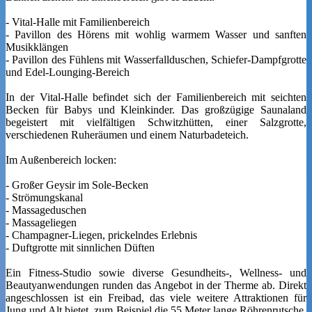
- Vital-Halle mit Familienbereich
- Pavillon des Hörens mit wohlig warmem Wasser und sanften
Musikklängen
- Pavillon des Fühlens mit Wasserfallduschen, Schiefer-Dampfgrotte
und Edel-Lounging-Bereich
In der Vital-Halle befindet sich der Familienbereich mit seichten
Becken für Babys und Kleinkinder. Das großzügige Saunaland
begeistert mit vielfältigen Schwitzhütten, einer Salzgrotte,
verschiedenen Ruheräumen und einem Naturbadeteich.
Im Außenbereich locken:
- Großer Geysir im Sole-Becken
- Strömungskanal
- Massageduschen
- Massageliegen
- Champagner-Liegen, prickelndes Erlebnis
- Duftgrotte mit sinnlichen Düften
Ein Fitness-Studio sowie diverse Gesundheits-, Wellness- und
Beautyanwendungen runden das Angebot in der Therme ab. Direkt
angeschlossen ist ein Freibad, das viele weitere Attraktionen für
Jung und Alt bietet, zum Beispiel die 55 Meter lange Röhrenrutsche,