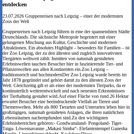
entdecken
23.07.2026
Gruppenreisen nach Leipzig – einer der modernsten
Zoos der Welt
Gruppenreisen nach Leipzig führen in eine der spannendsten Städte
Deutschlands. Die sächsische Metropole begeistert mit einer
gelungenen Mischung aus Kultur, Geschichte und modernen
Attraktionen. Ein absolutes Highlight – besonders für Familien – ist
der Zoo Leipzig, der zu den ältesten und zugleich innovativsten
Tiergärten weltweit zählt. Inmitten von naturnah gestalteten
Erlebniswelten tauchen Besucher hier in faszinierende Tier- und
Pflanzenwelten aus allen Kontinenten ein.Zoo Leipzig –
traditionsreich und hochmodernDer Zoo Leipzig wurde bereits im
Jahr 1878 gegründet und gehört damit zu den ältesten Zoos der
Welt. Gleichzeitig gilt er als einer der modernsten Tierparks, da er
kontinuierlich weiterentwickelt und nach neuesten Erkenntnissen
der Tierhaltung gestaltet wird.Auf einer Fläche von rund 26 Hektar
erwartet Besucher eine beeindruckende Vielfalt an Tieren und
Themenwelten. Mehr als 800 Tierarten und Unterarten leben hier in
großzügigen, naturnah gestalteten Anlagen, die ihren natürlichen
Lebensräumen nachempfunden sind.Zu den wichtigsten
Erlebnisbereichen gehören:- Gondwanaland- Pongoland- Tiger-
Taiga- Löwensavanne „Makasi Simba“- Elefantentempel Ganesha
Mandir- Lippenbärenschlucht- KoalahausDiese