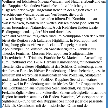
Wellness auf höchstem Niveau.Wandern und Natur erlebenRund um
den Ruppiner See finden Wanderfreunde zahlreiche gut
ausgeschilderte Wege. Insgesamt stehen in der Region etwa 13
verschiedene Wanderrouten zur Verfügung, die durch
abwechslungsreiche Landschaften führen.Die Kombination aus
Wasserblicken, Wäldern und weiten Wiesen macht jede Tour zu
einem besonderen Naturerlebnis. Auch Radfahrer finden ideale
Bedingungen entlang der Ufer und durch das
Seenland.Sehenswürdigkeiten rund um NeuruppinNeben der Natur
bietet die Region auch kulturelle Highlights. In Neuruppin und
Umgebung gibt es viel zu entdecken:- Tempelgarten mit
Apollotempel und kunstvollen Sandsteinfiguren- Geburtshaus
Theodor Fontanes- Museum Neuruppin zur Stadtgeschichte-
Klosterkirche St. Trinitatis- Pfarrkirche St. Marien mit Ausstellung
zum Stadtbrand von 1787- Tierpark Kunsterspring mit heimischen
TierartenEin weiteres Highlight ist das Schloss Oranienburg, eines
der ältesten Barockschlösser Brandenburgs. Heute beherbergt es ein
Museum mit wertvollen Kunstschätzen wie Porzellan, Skulpturen
und historischen Möbeln.FazitDer Ruppiner See ist ein wahres
Naturjuwel in Brandenburg und ein ideales Ziel für Gruppenreisen.
Die Kombination aus idyllischer Seenlandschaft, vielfältigen
Freizeitmöglichkeiten und kulturellen Sehenswürdigkeiten macht die
Region besonders attraktiv.Ob Baden, Wandern, Wassersport oder
Sightseeing – rund um den Ruppiner See findet jeder die passende
Aktivität. Gemeinsam mit den historischen Orten und der