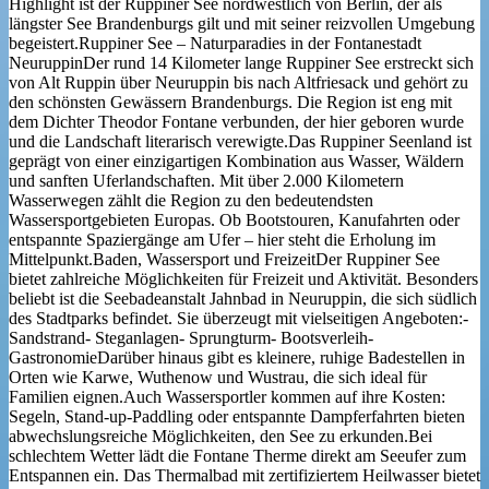
Highlight ist der Ruppiner See nordwestlich von Berlin, der als
längster See Brandenburgs gilt und mit seiner reizvollen Umgebung
begeistert.Ruppiner See – Naturparadies in der Fontanestadt
NeuruppinDer rund 14 Kilometer lange Ruppiner See erstreckt sich
von Alt Ruppin über Neuruppin bis nach Altfriesack und gehört zu
den schönsten Gewässern Brandenburgs. Die Region ist eng mit
dem Dichter Theodor Fontane verbunden, der hier geboren wurde
und die Landschaft literarisch verewigte.Das Ruppiner Seenland ist
geprägt von einer einzigartigen Kombination aus Wasser, Wäldern
und sanften Uferlandschaften. Mit über 2.000 Kilometern
Wasserwegen zählt die Region zu den bedeutendsten
Wassersportgebieten Europas. Ob Bootstouren, Kanufahrten oder
entspannte Spaziergänge am Ufer – hier steht die Erholung im
Mittelpunkt.Baden, Wassersport und FreizeitDer Ruppiner See
bietet zahlreiche Möglichkeiten für Freizeit und Aktivität. Besonders
beliebt ist die Seebadeanstalt Jahnbad in Neuruppin, die sich südlich
des Stadtparks befindet. Sie überzeugt mit vielseitigen Angeboten:-
Sandstrand- Steganlagen- Sprungturm- Bootsverleih-
GastronomieDarüber hinaus gibt es kleinere, ruhige Badestellen in
Orten wie Karwe, Wuthenow und Wustrau, die sich ideal für
Familien eignen.Auch Wassersportler kommen auf ihre Kosten:
Segeln, Stand-up-Paddling oder entspannte Dampferfahrten bieten
abwechslungsreiche Möglichkeiten, den See zu erkunden.Bei
schlechtem Wetter lädt die Fontane Therme direkt am Seeufer zum
Entspannen ein. Das Thermalbad mit zertifiziertem Heilwasser bietet