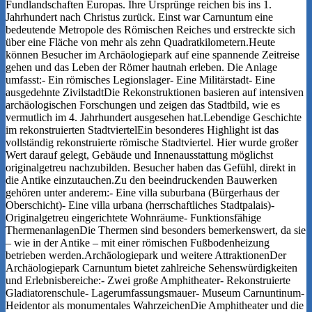
Fundlandschaften Europas. Ihre Ursprünge reichen bis ins 1.
Jahrhundert nach Christus zurück. Einst war Carnuntum eine
bedeutende Metropole des Römischen Reiches und erstreckte sich
über eine Fläche von mehr als zehn Quadratkilometern.Heute
können Besucher im Archäologiepark auf eine spannende Zeitreise
gehen und das Leben der Römer hautnah erleben. Die Anlage
umfasst:- Ein römisches Legionslager- Eine Militärstadt- Eine
ausgedehnte ZivilstadtDie Rekonstruktionen basieren auf intensiven
archäologischen Forschungen und zeigen das Stadtbild, wie es
vermutlich im 4. Jahrhundert ausgesehen hat.Lebendige Geschichte
im rekonstruierten StadtviertelEin besonderes Highlight ist das
vollständig rekonstruierte römische Stadtviertel. Hier wurde großer
Wert darauf gelegt, Gebäude und Innenausstattung möglichst
originalgetreu nachzubilden. Besucher haben das Gefühl, direkt in
die Antike einzutauchen.Zu den beeindruckenden Bauwerken
gehören unter anderem:- Eine villa suburbana (Bürgerhaus der
Oberschicht)- Eine villa urbana (herrschaftliches Stadtpalais)-
Originalgetreu eingerichtete Wohnräume- Funktionsfähige
ThermenanlagenDie Thermen sind besonders bemerkenswert, da sie
– wie in der Antike – mit einer römischen Fußbodenheizung
betrieben werden.Archäologiepark und weitere AttraktionenDer
Archäologiepark Carnuntum bietet zahlreiche Sehenswürdigkeiten
und Erlebnisbereiche:- Zwei große Amphitheater- Rekonstruierte
Gladiatorenschule- Lagerumfassungsmauer- Museum Carnuntinum-
Heidentor als monumentales WahrzeichenDie Amphitheater und die