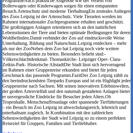
ProgrammeAuch praktische Angebote wie der Verleih von
Bollerwagen oder Kinderwagen sorgen für einen entspannten
Besuch.Artenschutz und moderne TierhaltungEin zentrales Anliegen
des Zoos Leipzig ist der Artenschutz. Viele Tierarten werden im
Rahmen internationaler Zuchtprogramme erhalten und geschützt.
Die großzügigen Anlagen orientieren sich an den natürlichen
Lebensräumen der Tiere und bieten optimale Bedingungen für deren
Wohlbefinden.Damit verbindet der Zoo auf eindrucksvolle Weise
Unterhaltung, Bildung und Naturschutz.Leipzig entdecken – mehr
als nur der ZooNeben dem Zoo hat Leipzig noch viele weitere
Sehenswürdigkeiten zu bieten. Besonders beliebt sind:-
Völkerschlachtdenkmal- Thomaskirche- Leipziger Oper- Clara-
Zetkin-Park- Historische AltstadtDie Stadt lässt sich hervorragend
im Rahmen einer Gruppenreise erkunden und bietet für jeden
Geschmack das passende Programm.FazitDer Zoo Leipzig zählt zu
den beeindruckendsten Tierparks Europas und ist ein Highlight jeder
Gruppenreise nach Sachsen. Mit seinen innovativen Erlebniswelten,
der großen Artenvielfalt und den naturnah gestalteten Anlagen bietet
er unvergessliche Eindrücke für Besucher jeden Alters.Ob
Tropenhalle, Menschenaffenanlage oder spannende Tierfütterungen
– ein Besuch im Zoo Leipzig ist abwechslungsreich, lehrreich und
unterhaltsam zugleich. In Kombination mit den zahlreichen
Sehenswürdigkeiten der Stadt wird Leipzig so zu einem perfekten
Reiseziel für Gruppen, Familien und Tierliebhaber.