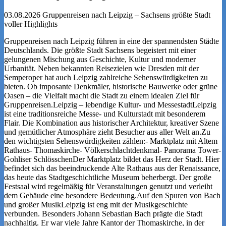
03.08.2026
Gruppenreisen nach Leipzig – Sachsens größte Stadt
voller Highlights
Gruppenreisen nach Leipzig führen in eine der spannendsten Städte
Deutschlands. Die größte Stadt Sachsens begeistert mit einer
gelungenen Mischung aus Geschichte, Kultur und moderner
Urbanität. Neben bekannten Reisezielen wie Dresden mit der
Semperoper hat auch Leipzig zahlreiche Sehenswürdigkeiten zu
bieten. Ob imposante Denkmäler, historische Bauwerke oder grüne
Oasen – die Vielfalt macht die Stadt zu einem idealen Ziel für
Gruppenreisen.Leipzig – lebendige Kultur- und MessestadtLeipzig
ist eine traditionsreiche Messe- und Kulturstadt mit besonderem
Flair. Die Kombination aus historischer Architektur, kreativer Szene
und gemütlicher Atmosphäre zieht Besucher aus aller Welt an.Zu
den wichtigsten Sehenswürdigkeiten zählen:- Marktplatz mit Altem
Rathaus- Thomaskirche- Völkerschlachtdenkmal- Panorama Tower-
Gohliser SchlösschenDer Marktplatz bildet das Herz der Stadt. Hier
befindet sich das beeindruckende Alte Rathaus aus der Renaissance,
das heute das Stadtgeschichtliche Museum beherbergt. Der große
Festsaal wird regelmäßig für Veranstaltungen genutzt und verleiht
dem Gebäude eine besondere Bedeutung.Auf den Spuren von Bach
und großer MusikLeipzig ist eng mit der Musikgeschichte
verbunden. Besonders Johann Sebastian Bach prägte die Stadt
nachhaltig. Er war viele Jahre Kantor der Thomaskirche, in der