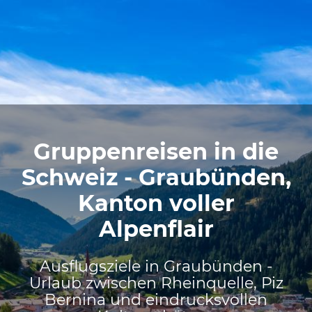
Gruppenreisen in die
Schweiz - Graubünden,
Kanton voller
Alpenflair
Ausflugsziele in Graubünden -
Urlaub zwischen Rheinquelle, Piz
Bernina und eindrucksvollen