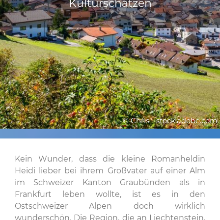
Kulturschätzen
© Chris - stock.adobe.com
Kein Wunder, dass die kleine Romanheldin
Heidi lieber bei ihrem Großvater auf einer Alm
im Schweizer Kanton Graubünden als in
Frankfurt leben wollte, ist es in den
Ostschweizer Alpen doch wirklich
wunderschön. Die Region, die an Liechtenstein,