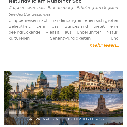
Naturidylle am Ruppiner See
Gruppenreisen nach Brandenburg – Erholung am längsten
See des Bundeslandes
Gruppenreisen nach Brandenburg erfreuen sich großer
Beliebtheit, denn das Bundesland bietet eine
beeindruckende Vielfalt aus unberührter Natur,
kulturellen Sehenswürdigkeiten und
abwechslungsreichen Freizeitmöglichkeiten. Ob
mehr lesen...
idyllische Wasserlandschaften, ausgedehnte Wälder
oder historische Städte – hier findet jeder das passende
Urlaubserlebnis. Ein besonderes Highlight ist der
Ruppiner See nordwestlich von Berlin, der als längster
See Brandenburgs gilt und mit seiner reizvollen
Umgebung begeistert.Ruppiner See – Naturparadies in
der Fontanestadt NeuruppinDer rund 14 Kilometer
lange Ruppiner See erstreckt sich von Alt Ruppin über
Neuruppin bis nach Altfriesack und gehört zu den
schönsten Gewässern Brandenburgs. Die Region ist
eng mit dem Dichter Theodor Fontane verbunden, der
hier geboren wurde und die Landschaft literarisch
GRUPPENREISEN DEUTSCHLAND - LEIPZIG
verewigte.Das Ruppiner Seenland ist geprägt von einer