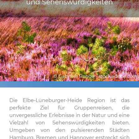
und Sehenswürdigkeiten
© Gabriele Rohde - stock.adobe.com
Die Elbe-Lüneburger-Heide Region ist das
perfekte Ziel für Gruppenreisen, die
unvergessliche Erlebnisse in der Natur und eine
Vielzahl von Sehenswürdigkeiten bieten.
Umgeben von den pulsierenden Städten
Hamburg, Bremen und Hannover erstreckt sich