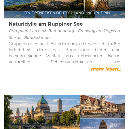
GRUPPENREISEN DEUTSCHLAND - NEURUPPIN
Naturidylle am Ruppiner See
Gruppenreisen nach Brandenburg – Erholung am längsten
See des Bundeslandes
Gruppenreisen nach Brandenburg erfreuen sich großer
Beliebtheit, denn das Bundesland bietet eine
beeindruckende Vielfalt aus unberührter Natur,
kulturellen Sehenswürdigkeiten und
abwechslungsreichen Freizeitmöglichkeiten. Ob
mehr lesen...
idyllische Wasserlandschaften, ausgedehnte Wälder
oder historische Städte – hier findet jeder das passende
Urlaubserlebnis. Ein besonderes Highlight ist der
Ruppiner See nordwestlich von Berlin, der als längster
See Brandenburgs gilt und mit seiner reizvollen
Umgebung begeistert.Ruppiner See – Naturparadies in
der Fontanestadt NeuruppinDer rund 14 Kilometer
lange Ruppiner See erstreckt sich von Alt Ruppin über
Neuruppin bis nach Altfriesack und gehört zu den
schönsten Gewässern Brandenburgs. Die Region ist