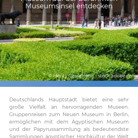
Museumsinsel entdecken
© Henry Czauderna - stock.adobe.com
Deutschlands Hauptstadt bietet eine sehr
große Vielfalt an hervorragenden Museen.
Gruppenreisen zum Neuen Museum in Berlin,
ermöglichen mit dem Ägyptischen Museum
und der Papyrussammlung als bedeutendste
Sammlungen ägyptischer Hochkultur der Welt