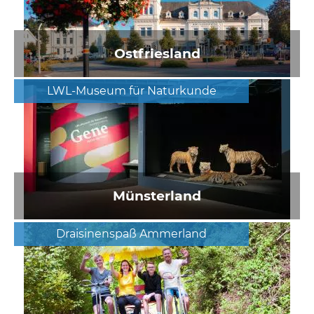
Ostfriesland
LWL-Museum für Naturkunde
Münsterland
Draisinenspaß Ammerland