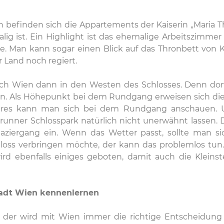
n befinden sich die Appartements der Kaiserin „Maria T
alig ist. Ein Highlight ist das ehemalige Arbeitszimmer
. Man kann sogar einen Blick auf das Thronbett von Kai
 Land noch regiert.
ch Wien dann in den Westen des Schlosses. Denn dort
nden. Als Höhepunkt bei dem Rundgang erweisen sich die
ares kann man sich bei dem Rundgang anschauen. U
unner Schlosspark natürlich nicht unerwähnt lassen. D
aziergang ein. Wenn das Wetter passt, sollte man s
loss verbringen möchte, der kann das problemlos tun
rd ebenfalls einiges geboten, damit auch die Kleins
stadt Wien kennenlernen
der wird mit Wien immer die richtige Entscheidung tr