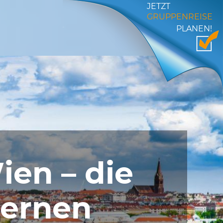
JETZT
GRUPPENREISE
PLANEN!
en – die
lernen