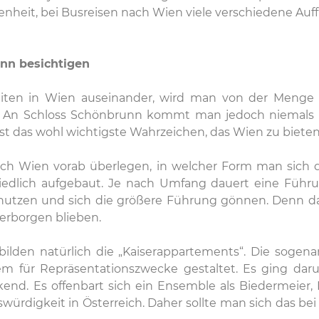
egenheit, bei Busreisen nach Wien viele verschiedene A
nn besichtigen
ten in Wien auseinander, wird man von der Menge sch
n. An Schloss Schönbrunn kommt man jedoch niemals 
st das wohl wichtigste Wahrzeichen, das Wien zu bieten
ch Wien vorab überlegen, in welcher Form man sich 
iedlich aufgebaut. Je nach Umfang dauert eine Führu
heit nutzen und sich die größere Führung gönnen. Den
verborgen blieben.
bilden natürlich die „Kaiserappartements“. Die soge
m für Repräsentationszwecke gestaltet. Es ging daru
end. Es offenbart sich ein Ensemble als Biedermeier
ürdigkeit in Österreich. Daher sollte man sich das b