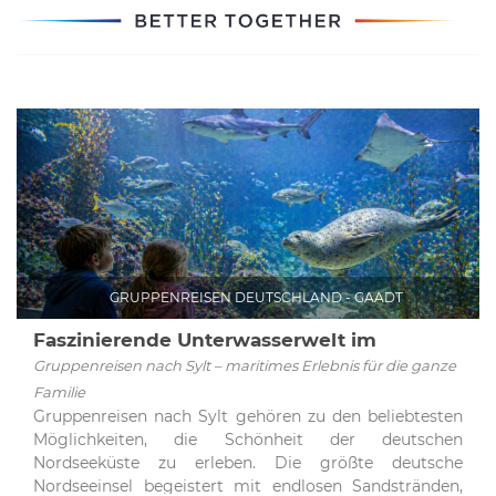
GRUPPENREISEN DEUTSCHLAND - GAADT
Faszinierende Unterwasserwelt im
Sylt-Aquarium
Gruppenreisen nach Sylt – maritimes Erlebnis für die ganze
Familie
Gruppenreisen nach Sylt gehören zu den beliebtesten
Möglichkeiten, die Schönheit der deutschen
Nordseeküste zu erleben. Die größte deutsche
Nordseeinsel begeistert mit endlosen Sandstränden,