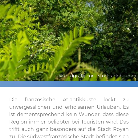
© fotografiecor - stock.adobe.com
Die französische Atlantikküste lockt zu
unvergesslichen und erholsamen Urlauben. Es
ist dementsprechend kein Wunder, dass diese
Region immer beliebter bei Touristen wird. Das
trifft auch ganz besonders auf die Stadt Royan
zu. Die südwestfranzösische Stadt befindet sich