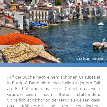
© monticellllo - stock.adobe.com
Auf der Suche nach einem schönen Urlaubsziel
in Europa? Dann bietet sich Italien in jedem Fall
an. Es hat durchaus einen Grund, dass viele
Gruppenreisen nach Italien stattfinden.
Sicherlich ist nicht von der Hand zu weisen, dass
das größtenteils an den malerischen