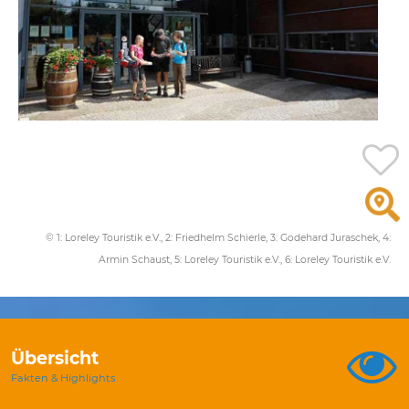
© 1: Loreley Touristik e.V., 2: Friedhelm Schierle, 3: Godehard Juraschek, 4:
Armin Schaust, 5: Loreley Touristik e.V., 6: Loreley Touristik e.V.
Übersicht
Fakten & Highlights