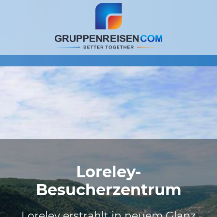
Loreley-
Besucherzentrum
Loreley erstrahlt in neuem Glanz