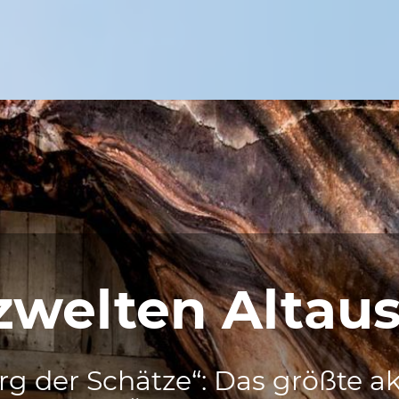
zwelten Altau
g der Schätze“: Das größte a