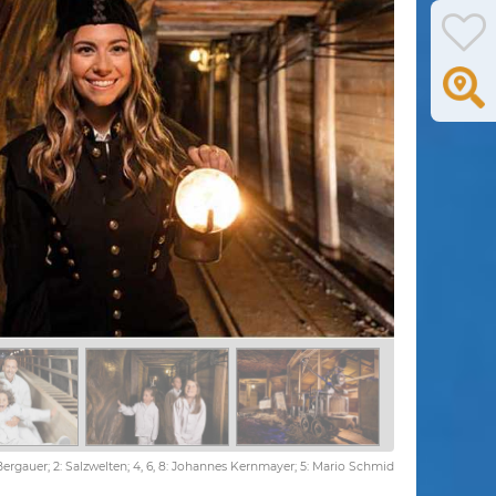
: Bergauer; 2: Salzwelten; 4, 6, 8: Johannes Kernmayer; 5: Mario Schmid