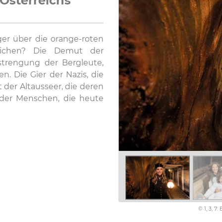
Österreichs
ger über die orange-roten
reichen? Die Demut der
strengung der Bergleute,
. Die Gier der Nazis, die
der Altausseer, die deren
 der Menschen, die heute
© 1, 3, 7