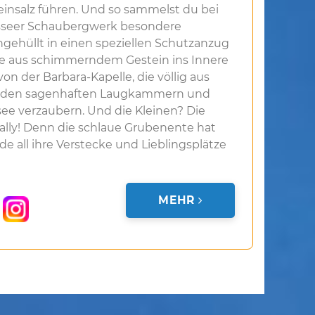
einsalz führen. Und so sammelst du bei
usseer Schaubergwerk besondere
ngehüllt in einen speziellen Schutzanzug
ge aus schimmerndem Gestein ins Innere
von der Barbara-Kapelle, die völlig aus
von den sagenhaften Laugkammern und
see verzaubern. Und die Kleinen? Die
Sally! Denn die schlaue Grubenente hat
e all ihre Verstecke und Lieblingsplätze
MEHR