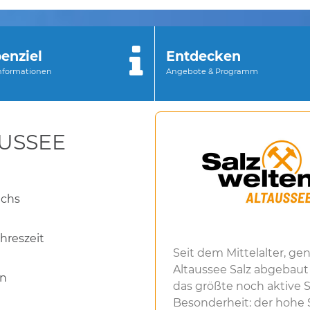
enziel
Entdecken
Informationen
Angebote & Programm
AUSSEE
ichs
ahreszeit
Seit dem Mittelalter, gen
Altaussee Salz abgebaut 
en
das größte noch aktive 
Besonderheit: der hohe S