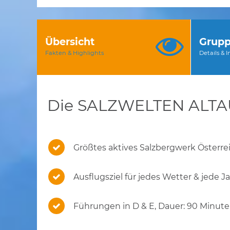
Übersicht
Grupp
Fakten & Highlights
Details & 
Die SALZWELTEN ALT
Größtes aktives Salzbergwerk Österre
Ausflugsziel für jedes Wetter & jede J
Führungen in D & E, Dauer: 90 Minut