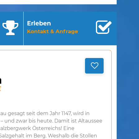
Erleben
Kontakt & Anfrage
au gesagt seit dem Jahr 1147, wird in
– und zwar bis heute. Damit ist Altaussee
Salzbergwerk Österreichs! Eine
alzgehalt im Berg. Weshalb die Stollen