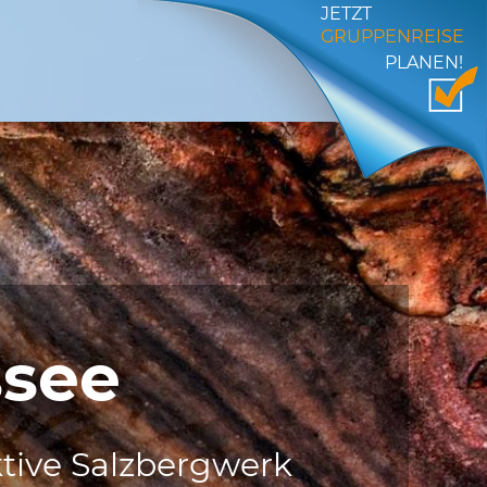
JETZT
GRUPPENREISE
PLANEN!
ssee
ktive Salzbergwerk