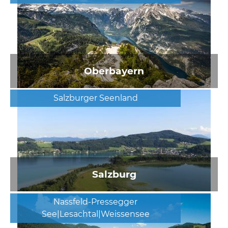
Oberbayern
Salzburger Seenland
Salzburg
Nassfeld-Pressegger
See|Lesachtal|Weissensee