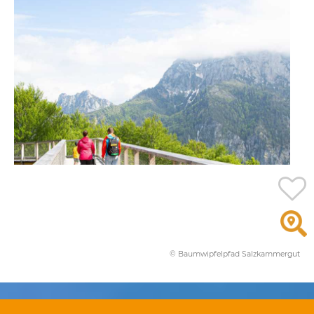
© Baumwipfelpfad Salzkammergut