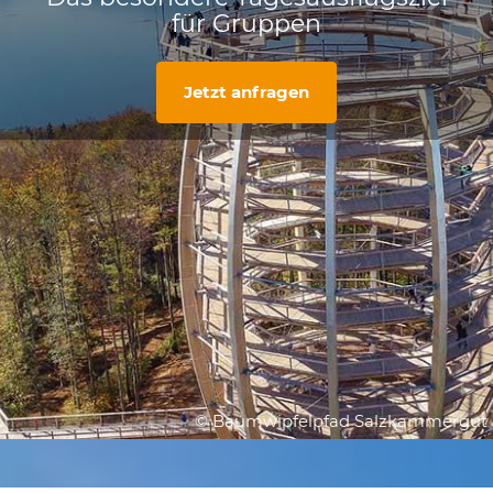
für Gruppen
Jetzt anfragen
© Baumwipfelpfad Salzkammergut