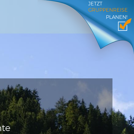
JETZT
GRUPPENREISE
PLANEN!
u
hte