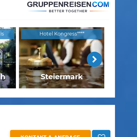
ls
Hotel Kongress****
ch
Steiermark
Felseralm