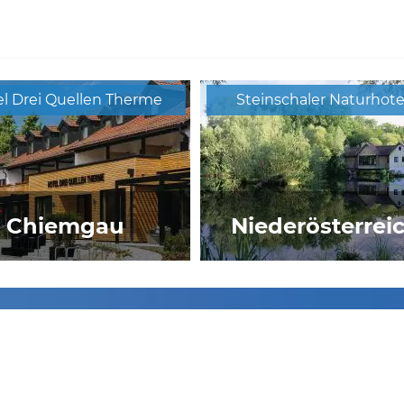
l Drei Quellen Therme
Steinschaler Naturhote
Chiemgau
Niederösterrei
DAS SONNREICH****
Stammhaus Wolf