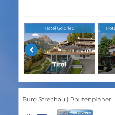
Hotel Goldried
Hote
Tirol
Breitenberger Hof
Burg Strechau | Routenplaner