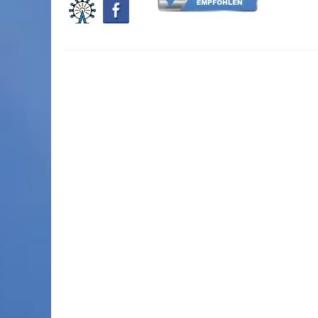
Bayerischer Wald
JUFA Hotel Schilcherland
Eur
Steiermark
Schullandheime
Dresden