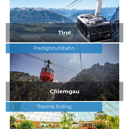
Tirol
Predigtstuhlbahn
Chiemgau
Therme Erding