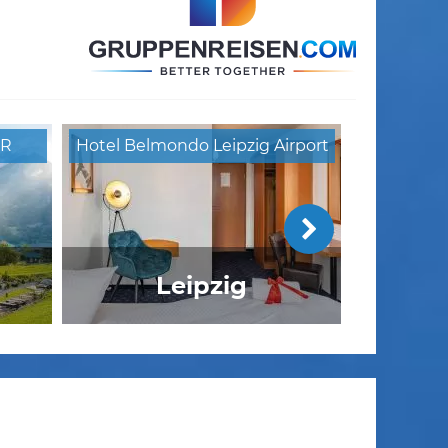
ER
Hotel Belmondo Leipzig Airport
Leipzig
 am
Seminarhäuser Unteres Odertal