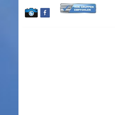
Sachsen-Anhalt
St.-Michaels-Heim
Res
Jugendgästehaus & Hotel
Berlin
Luther-Hotel
Sachsen-Anhalt