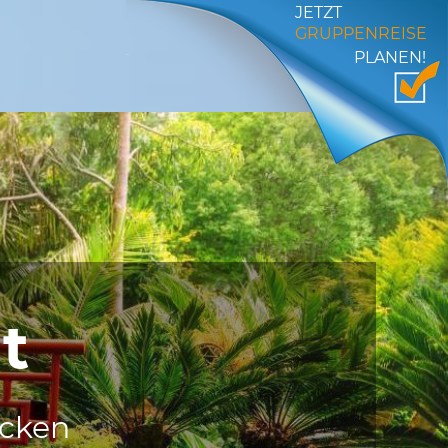
JETZT
GRUPPENREISE
PLANEN!
t
ecken