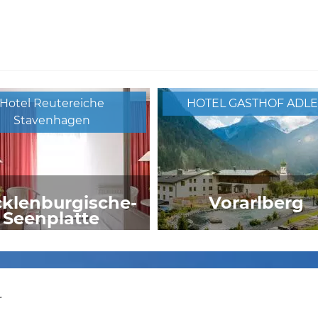
Hotel Reutereiche
HOTEL GASTHOF ADL
Stavenhagen
klenburgische-
Vorarlberg
Seenplatte
aldhotel Roggosen
Jugendherberge Berlin
Wannsee
r