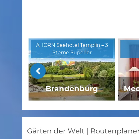
AHORN Seehotel Templin – 3
Sterne Superior
Brandenburg
Mec
Brauhaus Wittenberg
W
Gärten der Welt | Routenplane