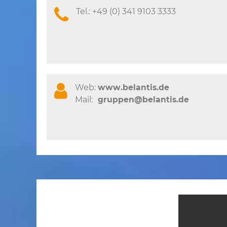
Tel.:
+49 (0) 341 9103 3333
Web:
www.belantis.de
Mail:
gruppen@belantis.de