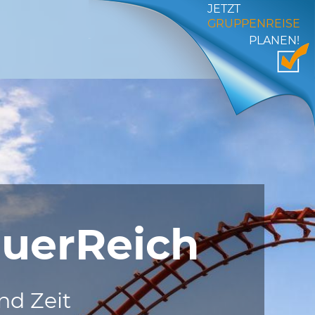
JETZT
GRUPPENREISE
PLANEN!
euerReich
nd Zeit