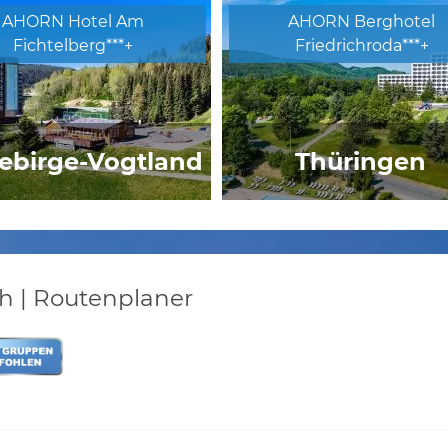
AHORN Hotel Am
AHORN Berghotel
Fichtelberg***+
Friedrichroda***+
ebirge-Vogtland
Thüringen
el Elbresidenz an der
Henninger Hotels Ober
herme Bad Schandau
h | Routenplaner
Dresden
Thüringen
asthof zum Walfisch
Hotel Berlin, Berlin