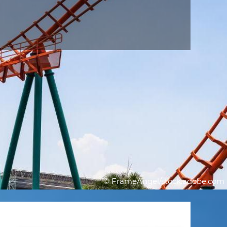
© FrameAngel/stock.adobe.com