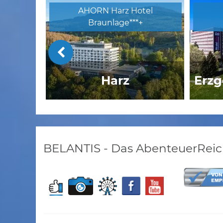
AHORN Harz Hotel
Braunlage***+
Harz
Erzg
Herberge auf dem Kulm
Hot
T
BELANTIS - Das AbenteuerReic
Dresden
Panoramahotel Lilienstein
G