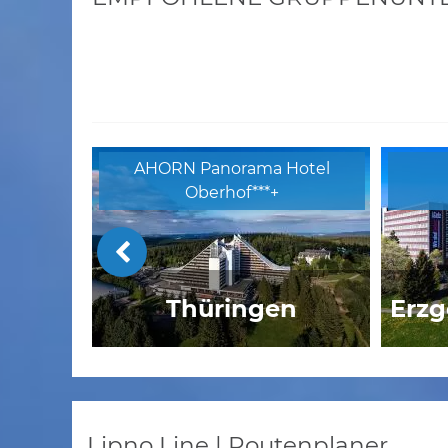
AHORN Panorama Hotel
Oberhof***+
Thüringen
Erzg
Steinschaler Naturhotels
Hote
Lipno Line | Routenplaner