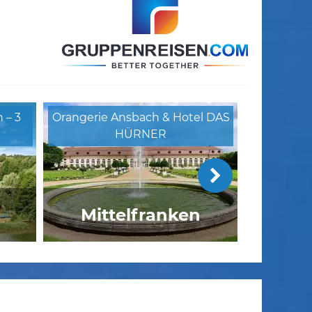
 – 3
Orangerie Ansbach & Hotel DAS
HÜRNER
Mittelfranken
Hotel Goldried