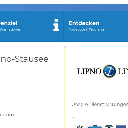
enziel
Entdecken
Informationen
Angebote & Programm
pno-Stausee
Unsere Dienstleistungen
ogramm
...