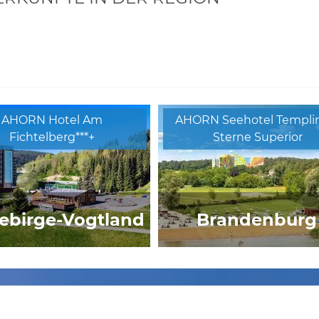
AHORN Hotel Am
AHORN Seehotel Templin
Fichtelberg***+
Sterne Superior
ebirge-Vogtland
Brandenburg
l Drei Quellen Therme
AHORN Berghotel
Friedrichroda***+