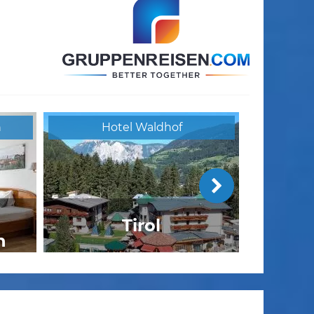
h
Hotel Waldhof
Tirol
n
i
OLYMP Munich