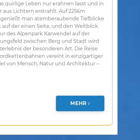
as quirlige Leben nur erahnen lässt und in
 aus Lichtern erstrahlt. Auf 2256m
enießt man atemberaubende Tiefblicke
 auf der einen Seite, und den Weitblick
ur des Alpenpark Karwendel auf der
ungsfeld zwischen Berg und Stadt wird
erlebnis der besonderen Art. Die Reise
ordkettenbahnen vereint in einzigartiger
l von Mensch, Natur und Architektur –
MEHR