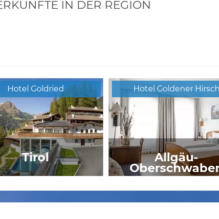
KÜNFTE IN DER REGION
Hotel Goldried
Hotel Goldener Hirsc
Tirol
Allgäu-
Oberschwabe
Sporthotel KRONE
Alpenhotel Wandernik