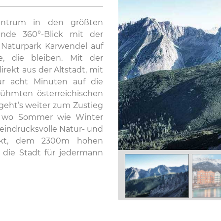
ntrum in den größten
ende 360°-Blick mit der
 Naturpark Karwendel auf
e, die bleiben. Mit der
kt aus der Altstadt, mit
ur acht Minuten auf die
ühmten österreichischen
geht’s weiter zum Zustieg
, wo Sommer wie Winter
 eindrucksvolle Natur- und
unkt, dem 2300m hohen
n die Stadt für jedermann