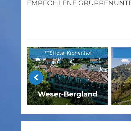
EMPFOHLENE GRUPPENUNTER
***SHotel Kronenhof
Weser-Bergland
Hotel am Badersee