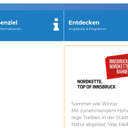
enziel
Entdecken
Informationen
Angebote & Programm
Sommer wie Winter
Mit zunehmendem Höhe
rege Treiben in der Sta
Natur abgelöst. Was bleibt