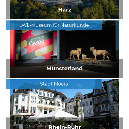
Harz
LWL-Museum für Naturkunde
Münsterland
Stadt Moers
Rhein-Ruhr