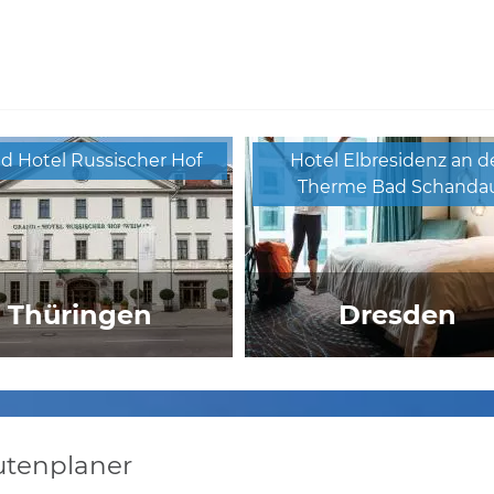
d Hotel Russischer Hof
Hotel Elbresidenz an d
Therme Bad Schanda
Thüringen
Dresden
l Brennseehof/Alte Post
Atlanta Hotel
utenplaner