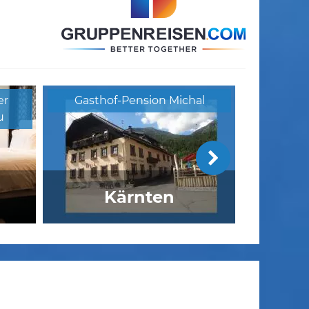
er
Gasthof-Pension Michal
u
Kärnten
Landhotel zu Heidelberg