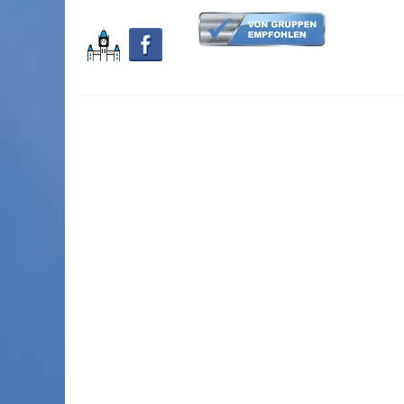
Vorarlberg
Sporthotel KRONE
Mercu
Vorarlberg
Hotel am Schloß
Dor
Thüringen