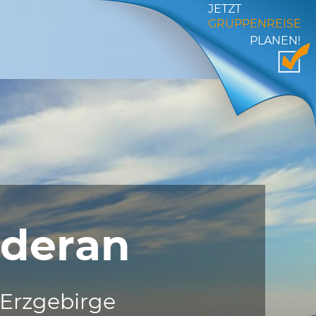
JETZT
GRUPPENREISE
PLANEN!
ederan
-Erzgebirge