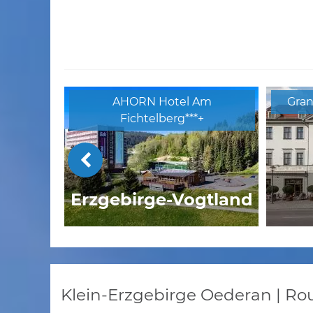
AHORN Hotel Am
Gran
Fichtelberg***+
Erzgebirge-Vogtland
Sport- und Seminarhaus
Hote
Walsertal
Klein-Erzgebirge Oederan | Ro