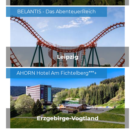
BELANTIS - Das AbenteuerReich
Leipzig
AHORN Hotel Am Fichtelberg***+
Erzgebirge-Vogtland