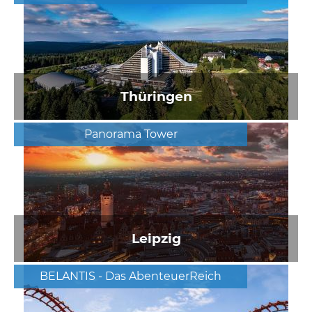
Thüringen
Panorama Tower
Leipzig
BELANTIS - Das AbenteuerReich