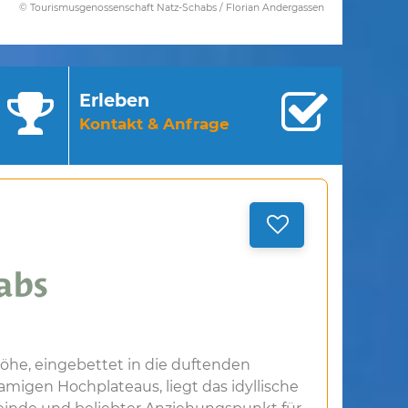
© Tourismusgenossenschaft Natz-Schabs / Florian Andergassen
Erleben
Kontakt & Anfrage
he, eingebettet in die duftenden
migen Hochplateaus, liegt das idyllische