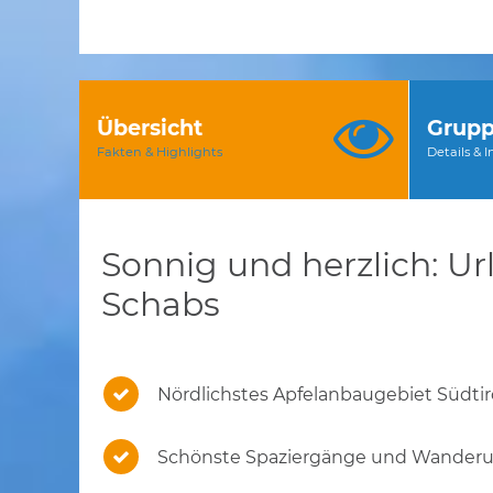
Übersicht
Grupp
Fakten & Highlights
Details & 
Sonnig und herzlich: Ur
Schabs
Nördlichstes Apfelanbaugebiet Südtir
Schönste Spaziergänge und Wander