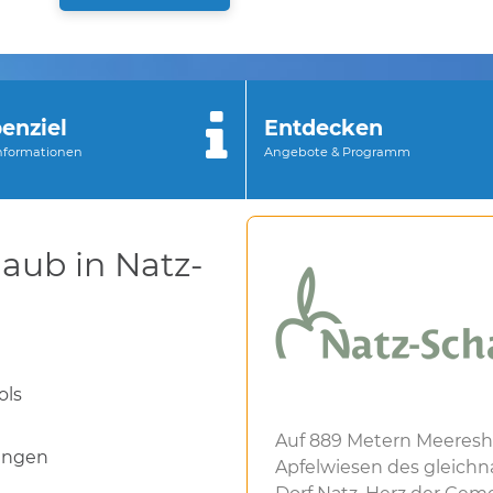
enziel
Entdecken
Informationen
Angebote & Programm
laub in Natz-
ols
Auf 889 Metern Meereshö
ungen
Apfelwiesen des gleichna