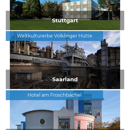
Stuttgart
Weltkulturerbe Völklinger Hütte
Saarland
Hotel am Froschbächel