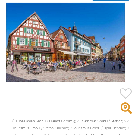
© 1: Tourismus GmbH / Hubert Grimmig; 2: Tourismus GmbH / Steffen; 3,4:
Tourismus GmbH / Stefan Kraemer; 5: Tourismus GmbH / Jigal Fichtner; 6: