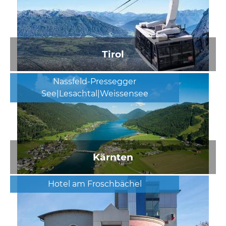
Tirol
Nassfeld-Pressegger
See|Lesachtal|Weissensee
Kärnten
Hotel am Froschbächel