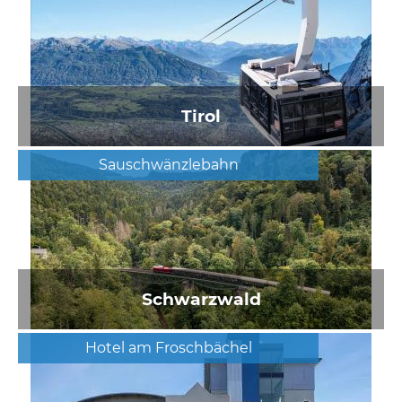
Tirol
Sauschwänzlebahn
Schwarzwald
Hotel am Froschbächel