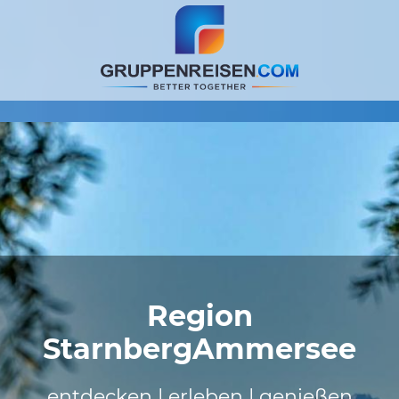
Region
StarnbergAmmersee
entdecken | erleben | genießen