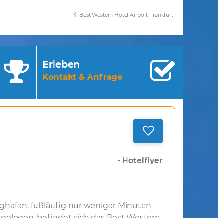
© Best Western Hotel Airport Frankfurt
Erleben
Kontakt & Anfrage
- Hotelflyer
ghafen, fußläufig nur weniger Minuten
 gelegen, befindet sich das Best Western