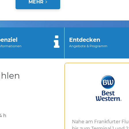
MEHR
enziel
Entdecken
Informationen
Angebote & Programm
hlen
4 h
Nahe am Frankfurter Flu
bis zum Terminal 1 und 2