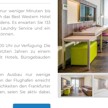
 nur weniger Minuten bis
ch das Best Western Hotel
dens. Es erwarten Sie 133
 Laundry Service und ein
können.
00 Uhr zur Verfügung. Die
letzten Jahren zu einem
it Hotels, Bürogebäuden
den Ausbau nur wenige
on der Flughafen erreicht
chkeiten den Frankfurter
, seien Sie aktiv dabei,