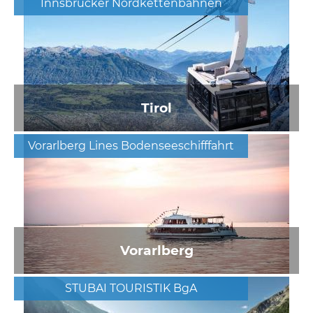
Innsbrucker Nordkettenbahnen
Tirol
Vorarlberg Lines Bodenseeschifffahrt
Vorarlberg
STUBAI TOURISTIK BgA