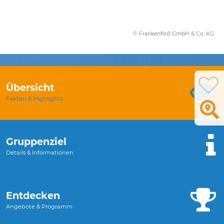
© Frankenfloß GmbH & Co. KG
Übersicht
Fakten & Highlights
Gruppenziel
Details & Informationen
Entdecken
Angebote & Programm