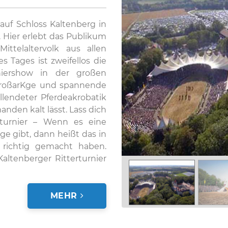
uf Schloss Kaltenberg in
n. Hier erlebt das Publikum
ttelaltervolk aus allen
Tages ist zweifellos die
urniershow in der großen
n großarKge und spannende
llendeter Pferdeakrobatik
nden kalt lässt. Lass dich
rturnier – Wenn es eine
e gibt, dann heißt das in
 richtig gemacht haben.
altenberger Ritterturnier
MEHR