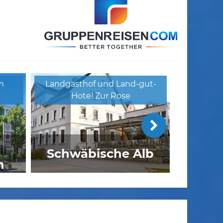
m
Landgasthof und Land-gut-
Hotel Zur Rose
Schwäbische Alb
n
**S
Landgasthof Osterseen