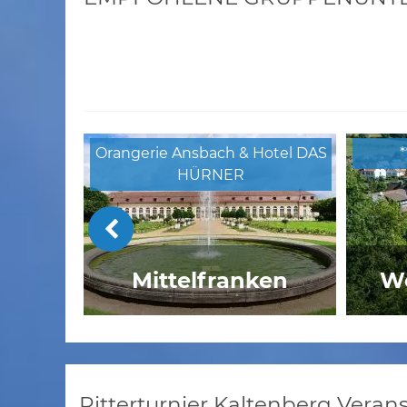
Orangerie Ansbach & Hotel DAS
HÜRNER
Mittelfranken
We
Thermenhotel Ströbinger Hof
Ritterturnier Kaltenberg Vera