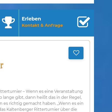
Erleben
Kontakt & Anfrage
itterturnier – Wenn es eine Veranstaltung
lange gibt, dann heißt das in der Regel,
en es richtig gemacht haben. „Wenn es ein
as Kaltenberger Ritterturnier über die