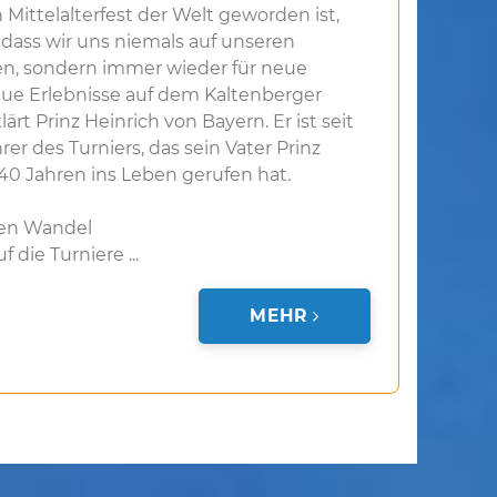
Mittelalterfest der Welt geworden ist,
, dass wir uns niemals auf unseren
en, sondern immer wieder für neue
e Erlebnisse auf dem Kaltenberger
lärt Prinz Heinrich von Bayern. Er ist seit
er des Turniers, das sein Vater Prinz
40 Jahren ins Leben gerufen hat.
den Wandel
 die Turniere ...
MEHR