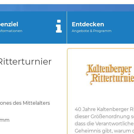
enziel
Entdecken
Informationen
Angebote & Programm
itterturnier
ones des Mittelalters
40 Jahre Kaltenberger R
dieser Größenordnung so 
ramm
dass die Verantwortlich
Geheimnis gibt, warum d