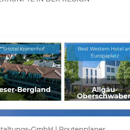
***SHotel Kronenhof
Best Western Hotel a
Europaplatz
ser-Bergland
Allgäu-
Oberschwabe
HOTEL ZELLER
Landhotel Kirchenwirt *
nstaltungs-GmbH | Routenplaner