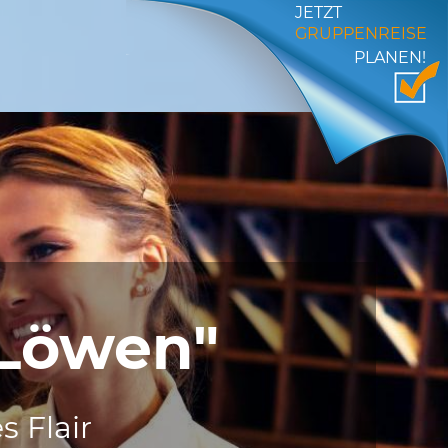
JETZT
GRUPPENREISE
PLANEN!
"Löwen"
 Flair