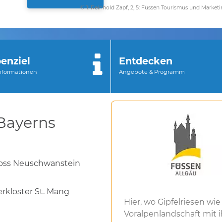
© 1: Reinhold Zapf, 2, 5: Füssen Tourismus und Marketi
enziel
Entdecken
Informationen
Angebote & Programm
Bayerns
oss Neuschwanstein
rkloster St. Mang
Hier, wo Gipfelriesen wi
Voralpenlandschaft mit 