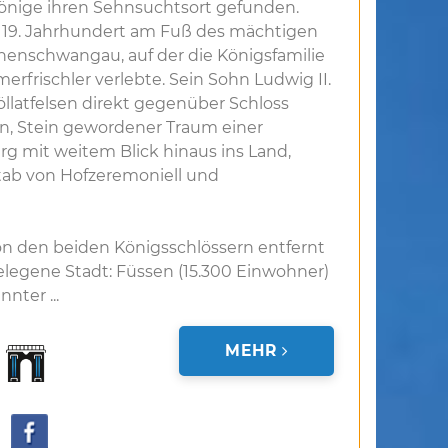
önige ihren Sehnsuchtsort gefunden.
im 19. Jahrhundert am Fuß des mächtigen
henschwangau, auf der die Königsfamilie
erfrischler verlebte. Sein Sohn Ludwig II.
öllatfelsen direkt gegenüber Schloss
, Stein gewordener Traum einer
urg mit weitem Blick hinaus ins Land,
tab von Hofzeremoniell und
n den beiden Königsschlössern entfernt
legene Stadt: Füssen (15.300 Einwohner)
nnter ...
MEHR