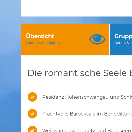
Übersicht
Grupp
Fakten & Highlights
Details & 
Die romantische Seele 
Residenz Hohenschwangau und Schl
Prachtvolle Barocksäle im Benediktine
Weitwanderwegenetz und Badeseen