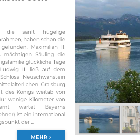
r die sanft hügelige
inrahmen, haben schon die
gefunden. Maximilian II.
 mächtigen Säuling die
gsfamilie glückliche Tage
 Ludwig II. ließ auf dem
 Schloss Neuschwanstein
ttelalterlichen Gralsburg
ht des Königs weitab von
Nur wenige Kilometer von
ernt wartet Bayerns
ner) ist ein international
punkt der ...
MEHR