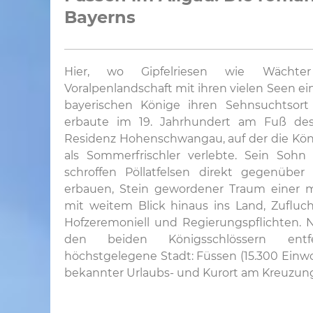
Bayerns
Hier, wo Gipfelriesen wie Wächte
Voralpenlandschaft mit ihren vielen Seen e
bayerischen Könige ihren Sehnsuchtsort 
erbaute im 19. Jahrhundert am Fuß des
Residenz Hohenschwangau, auf der die Köni
als Sommerfrischler verlebte. Sein Sohn
schroffen Pöllatfelsen direkt gegenüber
erbauen, Stein gewordener Traum einer mi
mit weitem Blick hinaus ins Land, Zufluc
Hofzeremoniell und Regierungspflichten. 
den beiden Königsschlössern entf
höchstgelegene Stadt: Füssen (15.300 Einwoh
bekannter Urlaubs- und Kurort am Kreuzungs