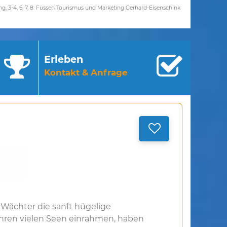
ng, 3-4, 6, 7, 8: Füssen Tourismus und Marketing Gerhard-Eisenschink
Erleben
Kontakt & Anfrage
e Wächter die sanft hügelige
ihren vielen Seen einrahmen, haben