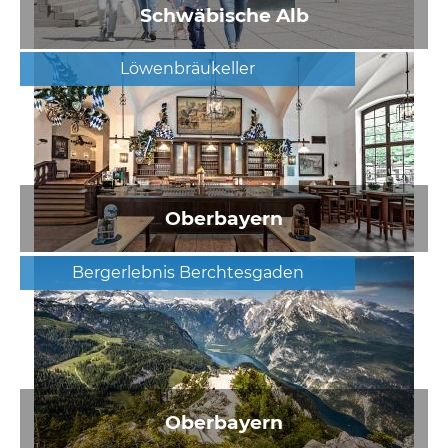
Schwäbische Alb
Löwenbräukeller
Oberbayern
Bergerlebnis Berchtesgaden
Oberbayern