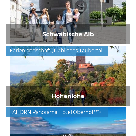
Schwäbische Alb
Ferienlandschaft „Liebliches Taubertal“
Hohenlohe
AHORN Panorama Hotel Oberhof***+