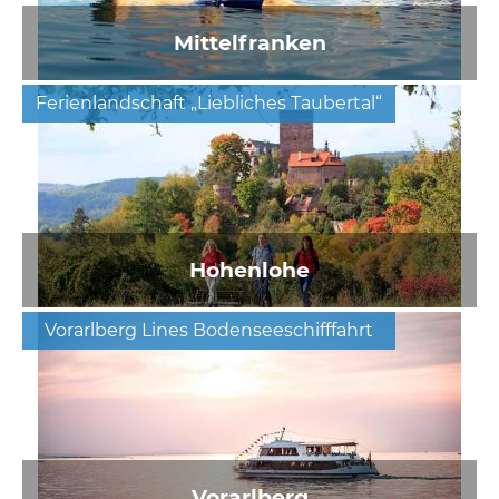
Mittelfranken
Ferienlandschaft „Liebliches Taubertal“
Hohenlohe
Vorarlberg Lines Bodenseeschifffahrt
Vorarlberg