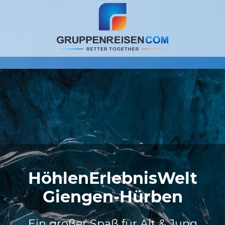
HöhlenErlebnisWelt
Giengen-Hürben
Ein großer Spaß für Alt & Jung