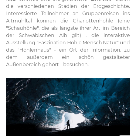
die verschiedenen Stadien der Erdgeschichte.
Interessierte Teilnehmer an Gruppenreisen ins
Altmühltal können die Charlottenhöhle (eine
"Schauhöhle", die als längste ihrer Art im Bereich
der Schwäbischen Alb gilt) , die interaktive
Ausstellung "Faszination Höhle.Mensch.Natur" und
das "Höhlenhaus" - ein Ort der Information, zu
dem außerdem ein schön gestalteter
Außenbereich gehört - besuchen.