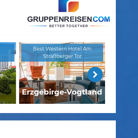
Best Western Hotel Am
Straßberger Tor
Erzgebirge-Vogtland
ngen
erlebnistage Harz