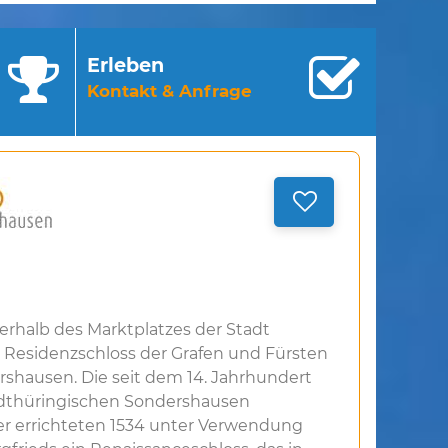
Erleben
Kontakt & Anfrage
rhalb des Marktplatzes der Stadt
 Residenzschloss der Grafen und Fürsten
shausen. Die seit dem 14. Jahrhundert
rdthüringischen Sondershausen
r errichteten 1534 unter Verwendung