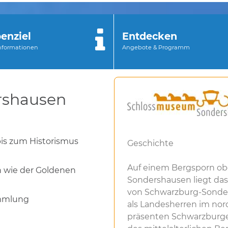
enziel
Entdecken
Informationen
Angebote & Programm
rshausen
is zum Historismus
Geschichte
Auf einem Bergsporn obe
 wie der Goldenen
Sondershausen liegt das
von Schwarzburg-Sonder
mmlung
als Landesherren im no
präsenten Schwarzburge