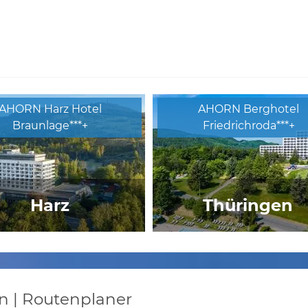
AHORN Harz Hotel
AHORN Berghotel
Braunlage***+
Friedrichroda***+
Harz
Thüringen
ghotel Niedersachsen
Naturfreunde Haus Thüri
 | Routenplaner