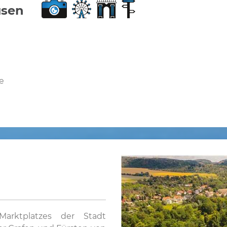
usen
e
arktplatzes der Stadt