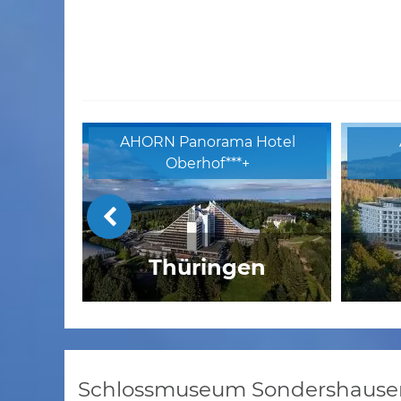
AHORN Panorama Hotel
Oberhof***+
Thüringen
Kurhaus Hotel Bad Bocklet
Rin
Schlossmuseum Sondershausen