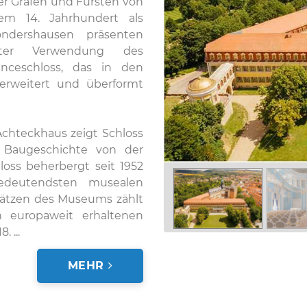
er Grafen und Fürsten von
em 14. Jahrhundert als
ondershausen präsenten
nter Verwendung des
sanceschloss, das in den
erweitert und überformt
Achteckhaus zeigt Schloss
 Baugeschichte von der
loss beherbergt seit 1952
deutendsten musealen
hätzen des Museums zählt
 europaweit erhaltenen
 ...
MEHR