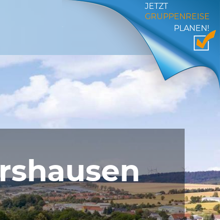
JETZT
GRUPPENREISE
PLANEN!
ershausen