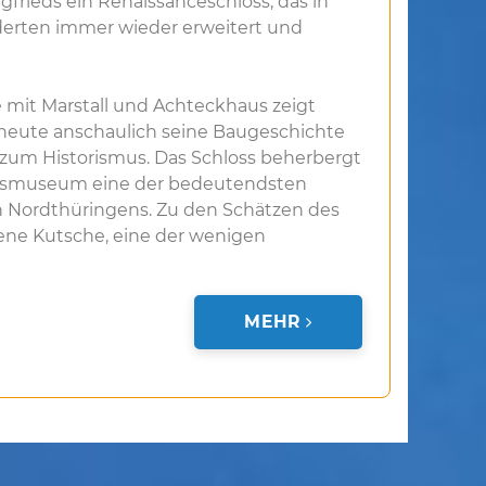
rgfrieds ein Renaissanceschloss, das in
erten immer wieder erweitert und
 mit Marstall und Achteckhaus zeigt
heute anschaulich seine Baugeschichte
 zum Historismus. Das Schloss beherbergt
ossmuseum eine der bedeutendsten
 Nordthüringens. Zu den Schätzen des
ene Kutsche, eine der wenigen
MEHR